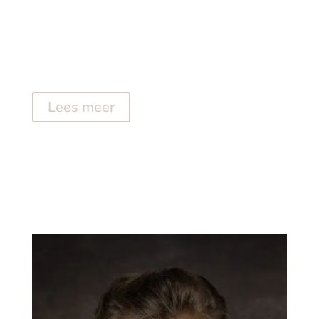
Ook is studiofotografie natuurlijk geschikt voor
volwassenen.
Een nieuwe profielfoto voor werk of socialmedia.
Veel is mogelijk.
Lees meer