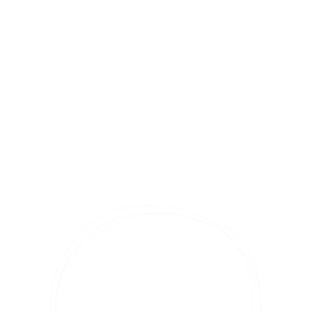
“We kijken met veel plezier terug naar de
newbornshoot. Het mailcontact vooraf was
uitgebreid en erg duidelijk. Super fijn vonden we
ook de geduldigheid van Marinda. Ze kijkt niet op
de klok, maar neemt haar tijd voor elke foto. Wij
zijn erg positief!
Samantha – Newbornsessie